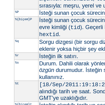
sırasıyla: meşru, yerel ve 
İsteği sunan çocuk sürecin 
%P
İsteği sunan çocuk sürecin 
%{
biçem
}P
evre kimliği (
). Geçerli
tid
.
hextid
Sorgu dizgesi (bir sorgu d
%q
eklenir yoksa hiçbir şey e
İsteğin ilk satırı.
%r
Durum. Dahili olarak yönlend
%s
özgün
durumudur. İsteğin 
kullanınız.
%t
[18/Sep/2011:19:18:2
alındığı tarih ve saat. Son
GMT'ye uzaklığıdır.
%{
biçem
}t