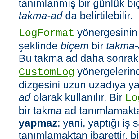
tanımlanmış bir günlük bi
takma-ad
da belirtilebilir.
yönergesinin 
LogFormat
şeklinde
biçem
bir
takma-
Bu takma ad daha sonrak
yönergelerin
CustomLog
dizgesini uzun uzadıya 
ad
olarak kullanılır. Bir
Lo
bir takma ad tanımlamak
yapmaz
; yani, yaptığı iş
tanımlamaktan ibarettir, 