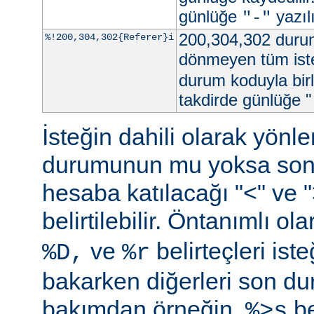
günlüğe
yazılı
"-"
200,304,302 durum
%!200,304,302{Referer}i
dönmeyen tüm iste
durum koduyla birl
takdirde günlüğe "
İsteğin dahili olarak yön
durumunun mu yoksa so
hesaba katılacağı "<" ve ">"
belirtilebilir. Öntanımlı ol
ve
belirteçleri is
%D,
%r
bakarken diğerleri son d
bakımdan örneğin,
be
%>s