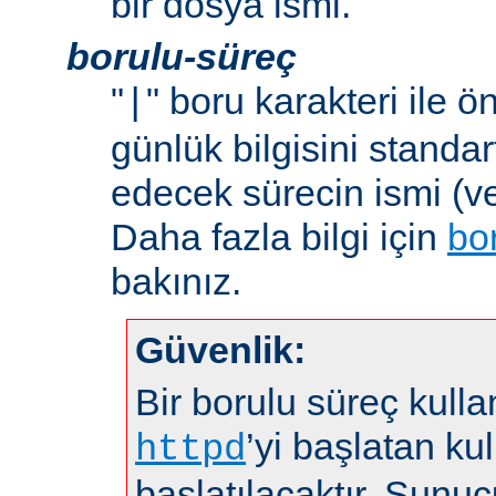
bir dosya ismi.
borulu-süreç
"
" boru karakteri ile 
|
günlük bilgisini standar
edecek sürecin ismi (ve
Daha fazla bilgi için
bo
bakınız.
Güvenlik:
Bir borulu süreç kulla
’yi başlatan kul
httpd
başlatılacaktır. Sunuc