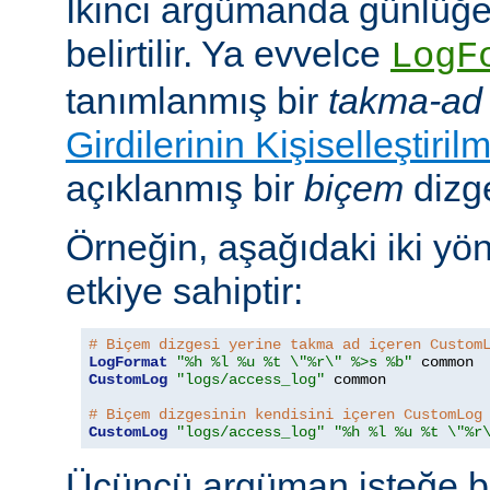
İkinci argümanda günlüğe
belirtilir. Ya evvelce
LogF
tanımlanmış bir
takma-ad
Girdilerinin Kişiselleştiril
açıklanmış bir
biçem
dizge
Örneğin, aşağıdaki iki yö
etkiye sahiptir:
# Biçem dizgesi yerine takma ad içeren Custom
LogFormat
"%h %l %u %t \"%r\" %>s %b"
CustomLog
"logs/access_log"
 common

# Biçem dizgesinin kendisini içeren CustomLog
CustomLog
"logs/access_log"
"%h %l %u %t \"%r
Üçüncü argüman isteğe bağ