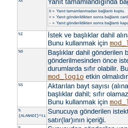
Yanıt tamamlandığında ba
%X
=
Yanıt tamamlanmadan bağlantı koptu.
X
=
Yanıt gönderildikten sonra bağlantı canlı 
+
=
Yanıt gönderildikten sonra bağlantı kapa
-
İstek ve başlıklar dahil alı
%I
Bunu kullanmak için
mod_
Başlıklar dahil gönderilen b
%O
gönderilmesinden önce iste
durumlarda sıfır olabilir. 
etkin olmalıdır
mod_logio
Aktarılan bayt sayısı (alına
%S
başlıklar dahil; sıfır olama
Bunu kullanmak için
mod_
Sunucuya gönderilen istek
%
{
ALANADI
}^ti
satır(lar)ının içeriği.
%