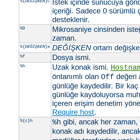
İstek içinde sunucuya gön
%{
DEĞİŞKEN
}C
içeriği. Sadece 0 sürümlü 
desteklenir.
Mikrosaniye cinsinden ist
%D
zaman.
DEĞİŞKEN
ortam değişkeni
%{
DEĞİŞKEN
}e
Dosya ismi.
%f
Uzak konak ismi.
%h
Hostna
öntanımlı olan
değeri 
Off
günlüğe kaydedilir. Bir kaç
günlüğe kaydoluyorsa muht
içeren erişim denetim yöner
Require host
.
gibi, ancak her zaman,
%{c}h
%h
konak adı kaydedilir, anca