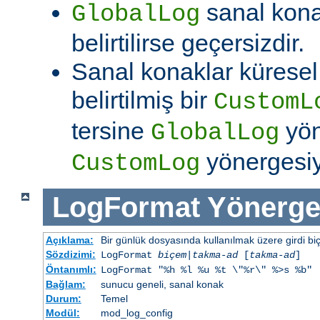
sanal kon
GlobalLog
belirtilirse geçersizdir.
Sanal konaklar kürese
belirtilmiş bir
CustomL
tersine
yön
GlobalLog
yönergesiym
CustomLog
LogFormat
Yönerge
Açıklama:
Bir günlük dosyasında kullanılmak üzere girdi bi
Sözdizimi:
LogFormat
biçem
|
takma-ad
[
takma-ad
]
Öntanımlı:
LogFormat "%h %l %u %t \"%r\" %>s %b"
Bağlam:
sunucu geneli, sanal konak
Durum:
Temel
Modül:
mod_log_config