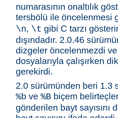
numarasının onaltılık göste
tersbölü ile öncelenmesi
,
gibi C tarzı gösteri
\n
\t
dışındadır. 2.0.46 sürüm
dizgeler öncelenmezdi v
dosyalarıyla çalışırken di
gerekirdi.
2.0 sürümünden beri 1.3
ve
biçem belirteçler
%b
%B
gönderilen bayt sayısını d