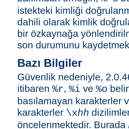
istekteki kimliği doğrulanm
dahili olarak kimlik doğ
bir özkaynağa yönlendiril
son durumunu kaydetmekte 
Bazı Bilgiler
Güvenlik nedeniyle, 2.0
itibaren
,
ve
belir
%r
%i
%o
basılamayan karakterler v
karakterler
dizilimle
\x
hh
öncelenmektedir. Burada