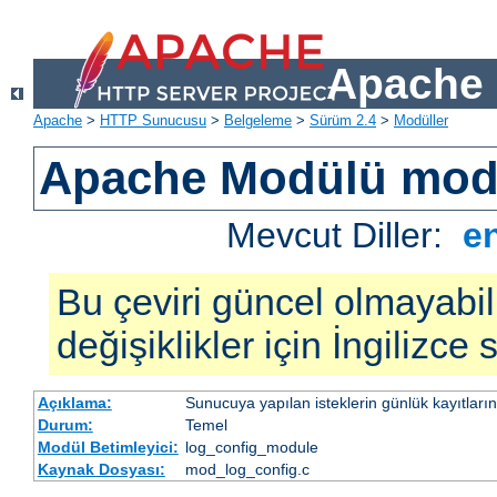
Apache 
Apache
>
HTTP Sunucusu
>
Belgeleme
>
Sürüm 2.4
>
Modüller
Apache Modülü mod
Mevcut Diller:
e
Bu çeviri güncel olmayabil
değişiklikler için İngilizce
Açıklama:
Sunucuya yapılan isteklerin günlük kayıtların
Durum:
Temel
Modül Betimleyici:
log_config_module
Kaynak Dosyası:
mod_log_config.c