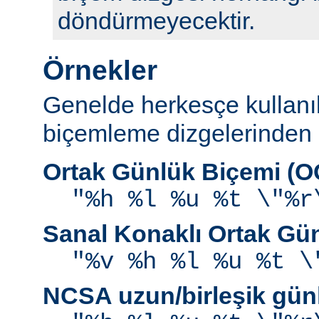
döndürmeyecektir.
Örnekler
Genelde herkesçe kullanı
biçemleme dizgelerinden b
Ortak Günlük Biçemi (
"%h %l %u %t \"%r
Sanal Konaklı Ortak Gü
"%v %h %l %u %t \
NCSA uzun/birleşik gün