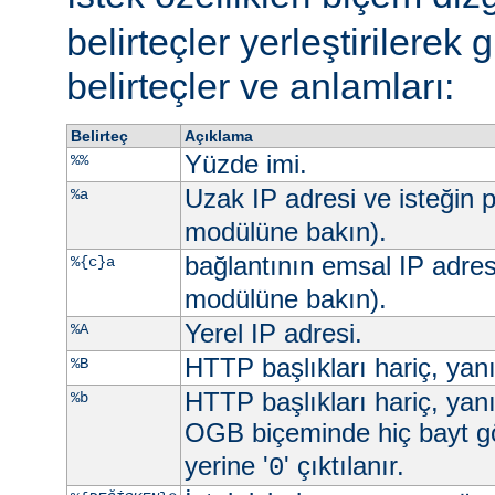
belirteçler yerleştirilerek 
belirteçler ve anlamları:
Belirteç
Açıklama
Yüzde imi.
%%
Uzak IP adresi ve isteğin p
%a
modülüne bakın).
bağlantının emsal IP adres
%{c}a
modülüne bakın).
Yerel IP adresi.
%A
HTTP başlıkları hariç, yan
%B
HTTP başlıkları hariç, yan
%b
OGB biçeminde hiç bayt g
yerine '
' çıktılanır.
0