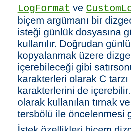
ve
LogFormat
CustomL
biçem argümanı bir dizged
isteği günlük dosyasına g
kullanılır. Doğrudan günl
kopyalanmak üzere dizges
içerebileceği gibi satırs
karakterleri olarak C tarzı 
karakterlerini de içerebilir
olarak kullanılan tırnak ve
tersbölü ile öncelenmesi g
İstek özellikleri biçem diz