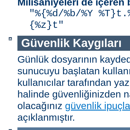
Milisaniyeleri de içere
"%{%d/%b/%Y %T}t.
{%z}t"
Güvenlik Kaygıları
Günlük dosyarının kaydedi
sunucuyu başlatan kullanı
kullanıcılar tarafından yaz
halinde güvenliğinizden n
olacağınız
güvenlik ipuçla
açıklanmıştır.