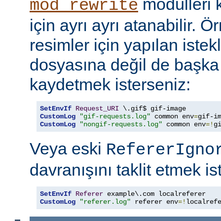
modülleri k
mod_rewrite
için ayrı ayrı atanabilir. 
resimler için yapılan istek
dosyasına değil de başka
kaydetmek isterseniz:
SetEnvIf
Request_URI
CustomLog
"gif-requests.log"
 common env
=
CustomLog
"nongif-requests.log"
 common env
=!
g
Veya eski
RefererIgno
davranışını taklit etmek is
SetEnvIf
Referer
CustomLog
"referer.log"
 referer env
=!
localref