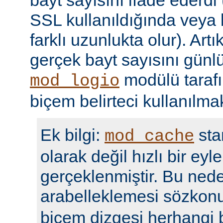
bayt sayısını ifade ederdi 
SSL kullanıldığında veya
farklı uzunlukta olur). Art
gerçek bayt sayısını günl
modülü taraf
mod_logio
biçem belirteci kullanılmak
Ek bilgi:
sta
mod_cache
olarak değil hızlı bir eyl
gerçeklenmiştir. Bu nede
arabelleklemesi sözko
biçem dizgesi herhangi b