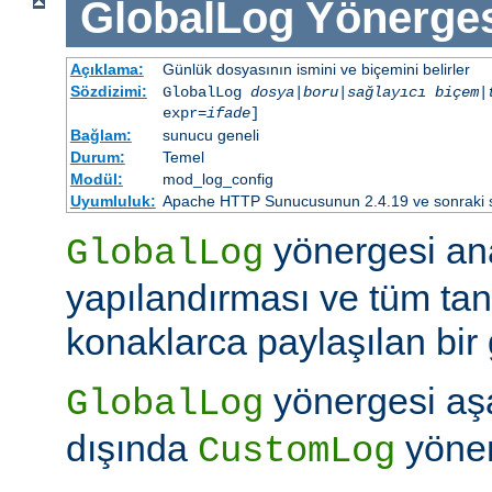
GlobalLog
Yönerge
Açıklama:
Günlük dosyasının ismini ve biçemini belirler
Sözdizimi:
GlobalLog
dosya
|
boru
|
sağlayıcı
biçem
|
expr=
ifade
]
Bağlam:
sunucu geneli
Durum:
Temel
Modül:
mod_log_config
Uyumluluk:
Apache HTTP Sunucusunun 2.4.19 ve sonraki sür
yönergesi an
GlobalLog
yapılandırması ve tüm tan
konaklarca paylaşılan bir 
yönergesi aşa
GlobalLog
dışında
yöner
CustomLog