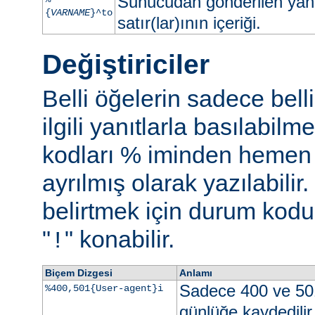
Sunucudan gönderilen yan
{
VARNAME
}^to
satır(lar)ının içeriği.
Değiştiriciler
Belli öğelerin sadece bell
ilgili yanıtlarla basılabil
kodları % iminden hemen s
ayrılmış olarak yazılabili
belirtmek için durum kodu 
"
" konabilir.
!
Biçem Dizgesi
Anlamı
Sadece 400 ve 50
%400,501{User-agent}i
günlüğe kaydedilir