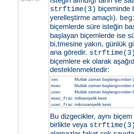
İsteğin alındığı tarih ve sa
biçeminde be
strftime(3)
yerelleştirme amaçlı).
beg
biçemlerde süre isteğin ba
başlayan biçemlerde ise sü
bi,tmesine yakın, günlük gi
ana göredir.
strftime(3
biçemlere ek olarak aşağıd
desteklenmektedir:
Mutlak zaman başlangıcından (
sec
Mutlak zaman başlangıcından be
msec
Mutlak zaman başlangıcından b
usec
milisaniyelik kesir
msec_frac
mikrosaniyelik kesir
usec_frac
Bu dizgecikler, aynı biçem d
birlikte veya
strftime(3
alamazlar fakat çok sayıd