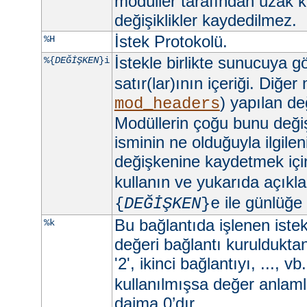
modüller tarafından uzak 
değişiklikler kaydedilmez.
İstek Protokolü.
%H
İstekle birlikte sunucuya 
%{
DEĞİŞKEN
}i
satır(lar)ının içeriği. Diğer
) yapılan değ
mod_headers
Modüllerin çoğu bunu değişt
isminin ne olduğuyla ilgilen
değişkenine kaydetmek iç
kullanın ve yukarıda açıkla
ile günlüğe
{
DEĞİŞKEN
}e
Bu bağlantıda işlenen istekl
%k
değeri bağlantı kurulduktan 
'2', ikinci bağlantıyı, ..., vb
kullanılmışsa değer anlamlı
daima 0’dır.