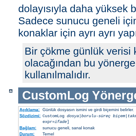
dolayısıyla daha yüksek b
Sadece sunucu geneli için b
konaklar için ayrı ayrı yap
Bir çökme günlük verisi
olacağından bu yönerge 
kullanılmalıdır.
CustomLog
Yönerg
Açıklama:
Günlük dosyasın ismini ve girdi biçemini belirler.
Sözdizimi:
CustomLog
dosya
|
borulu-süreç
biçem
|
tak
expr=
ifade
]
Bağlam:
sunucu geneli, sanal konak
Durum:
Temel