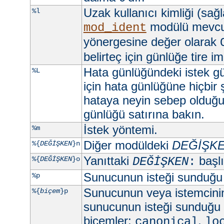
Uzak kullanıcı kimliği (sağ
%l
modülü mevc
mod_ident
yönergesine değer olarak
belirteç için günlüğe tire imi
Hata günlüğündeki istek gü
%L
için hata günlüğüne hiçbir
hataya neyin sebep olduğun
günlüğü satırına bakın.
İstek yöntemi.
%m
Diğer modüldeki
DEĞİŞK
%{
DEĞİŞKEN
}n
Yanıttaki
başlık
%{
DEĞİŞKEN
}o
DEĞİŞKEN
:
Sunucunun isteği sunduğu
%p
Sunucunun veya istemcini
%{
biçem
}p
sunucunun isteği sunduğu 
biçemler:
,
canonical
lo