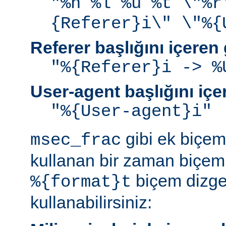
"%h %l %u %t \"%r
{Referer}i\" \"%{
Referer başlığını içeren
"%{Referer}i -> %
User-agent başlığını iç
"%{User-agent}i"
gibi ek biçem 
msec_frac
kullanan bir zaman biçemi
biçem dizge
%{format}t
kullanabilirsiniz: