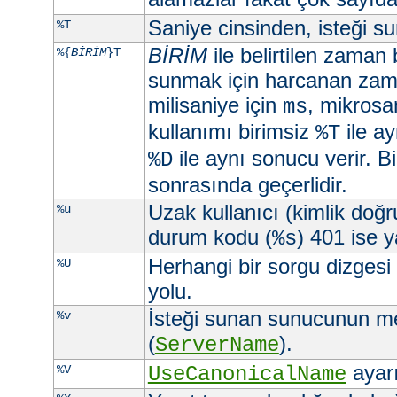
Saniye cinsinden, isteği 
%T
BİRİM
ile belirtilen zaman 
%{
BİRİM
}T
sunmak için harcanan zama
milisaniye için
, mikrosa
ms
kullanımı birimsiz
ile ay
%T
ile aynı sonucu verir. Bi
%D
sonrasında geçerlidir.
Uzak kullanıcı (kimlik doğ
%u
durum kodu (
) 401 ise ya
%s
Herhangi bir sorgu dizgesi
%U
yolu.
İsteği sunan sunucunun m
%v
(
).
ServerName
ayarı 
%V
UseCanonicalName