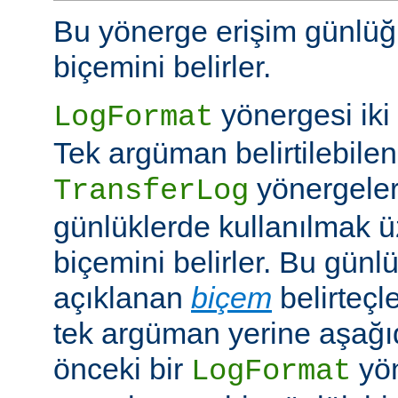
Bu yönerge erişim günlüğ
biçemini belirler.
yönergesi iki ş
LogFormat
Tek argüman belirtilebile
yönergeleri
TransferLog
günlüklerde kullanılmak 
biçemini belirler. Bu günl
açıklanan
biçem
belirteçl
tek argüman yerine aşağıd
önceki bir
yö
LogFormat