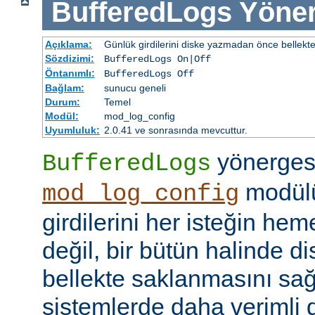
BufferedLogs
Yöner
Açıklama:
Günlük girdilerini diske yazmadan önce bellekt
Sözdizimi:
BufferedLogs On|Off
Öntanımlı:
BufferedLogs Off
Bağlam:
sunucu geneli
Durum:
Temel
Modül:
mod_log_config
Uyumluluk:
2.0.41 ve sonrasında mevcuttur.
yönerges
BufferedLogs
modülü
mod_log_config
girdilerini her isteğin he
değil, bir bütün halinde d
bellekte saklanmasını sağ
sistemlerde daha verimli d