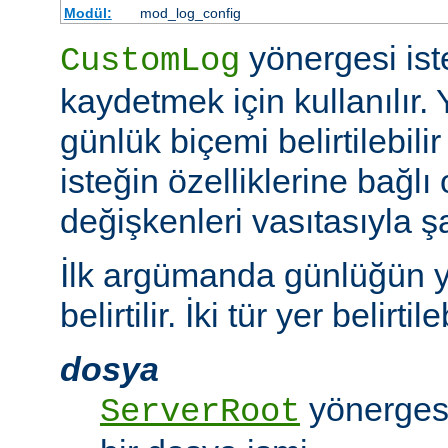
Modül:
mod_log_config
yönergesi ist
CustomLog
kaydetmek için kullanılır. 
günlük biçemi belirtilebili
isteğin özelliklerine bağlı
değişkenleri vasıtasıyla şar
İlk argümanda günlüğün y
belirtilir. İki tür yer belirtileb
dosya
yönergesi
ServerRoot