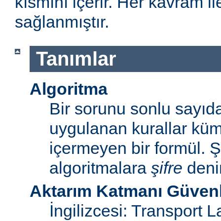
kısmını içerir. Her kavram ile 
sağlanmıştır.
Tanımlar
Algoritma
Bir sorunu sonlu sayı
uygulanan kurallar küme
içermeyen bir formül. Ş
algoritmalara
şifre
denir
Aktarım Katmanı Güvenl
İngilizcesi: Transport 