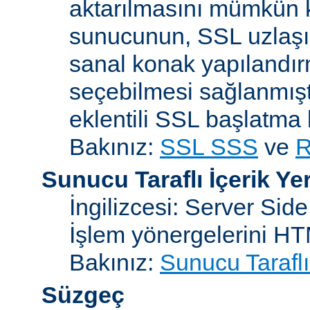
aktarılmasını mümkün kı
sunucunun, SSL uzlaşım
sanal konak yapılandır
seçebilmesi sağlanmışt
eklentili SSL başlatma
Bakınız:
SSL SSS
ve
R
Sunucu Taraflı İçerik Ye
İngilizcesi: Server Sid
İşlem yönergelerini H
Bakınız:
Sunucu Taraflı
Süzgeç