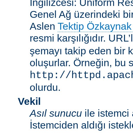
İngilizcesi: Uniform R
Genel Ağ üzerindeki bi
Aslen
Tektip Özkaynak 
resmi karşılığıdır. URL’
şemayı takip eden bir 
oluşurlar. Örneğin, bu 
http://httpd.apac
olurdu.
Vekil
Asıl sunucu
ile istemci
İstemciden aldığı istek