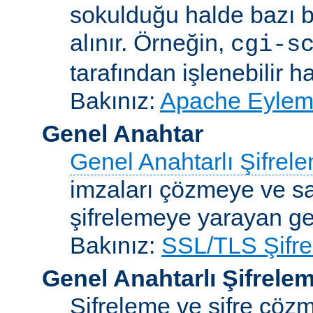
sokulduğu halde bazı be
alınır. Örneğin,
cgi-s
tarafından işlenebilir 
Bakınız:
Apache Eylemc
Genel Anahtar
Genel Anahtarlı Şifrel
imzaları çözmeye ve sah
şifrelemeye yarayan ge
Bakınız:
SSL/TLS Şifre
Genel Anahtarlı Şifrele
Şifreleme ve şifre çözme