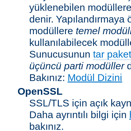
yüklenebilen modüller
denir. Yapılandırmaya ö
modüllere
temel modül
kullanılabilecek modü
Sunucusunun
tar paket
üçüncü parti modüller
d
Bakınız:
Modül Dizini
OpenSSL
SSL/TLS için açık kayna
Daha ayrıntılı bilgi için
bakınız.