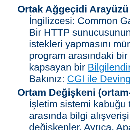
Ortak Ağgeçidi Arayüzü
İngilizcesi: Common Ga
Bir HTTP sunucusunun 
istekleri yapmasını müm
program arasındaki bir 
kapsayan bir
Bilgilend
Bakınız:
CGI ile Deving
Ortam Değişkeni
(ortam
İşletim sistemi kabuğu 
arasında bilgi alışveriş
değişkenler. Ayrıca, A