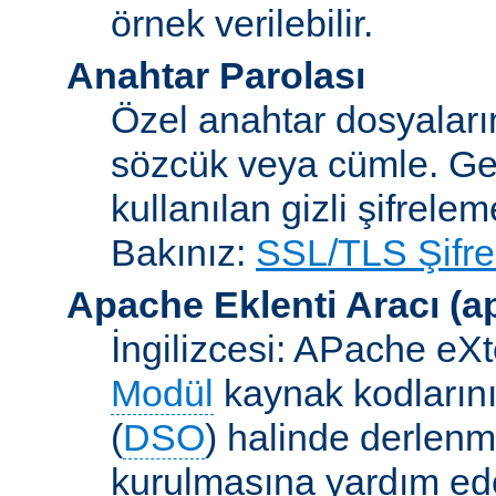
örnek verilebilir.
Anahtar Parolası
Özel anahtar dosyaların
sözcük veya cümle. Ge
kullanılan gizli şifrele
Bakınız:
SSL/TLS Şifre
Apache Eklenti Aracı
(a
İngilizcesi: APache eXt
Modül
kaynak kodlarını
(
DSO
) halinde derlen
kurulmasına yardım eden