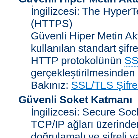
İngilizcesi: The HyperT
(HTTPS)
Güvenli Hiper Metin Ak
kullanılan standart şifr
HTTP protokolünün
SS
gerçekleştirilmesinden 
Bakınız:
SSL/TLS Şifre
Güvenli Soket Katmanı
İngilizcesi: Secure So
TCP/IP ağları üzerinden
doğrulamalı ve şifreli 