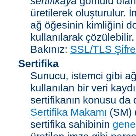
sertifikaya
gömülü ola
üretilerek oluşturulur. 
ağ öğesinin kimliğini 
kullanılarak çözülebilir.
Bakınız:
SSL/TLS Şifre
Sertifika
Sunucu, istemci gibi ağ
kullanılan bir veri kaydı
sertifikanın konusu da d
Sertifika Makamı
(SM) (
sertifika sahibinin
gene