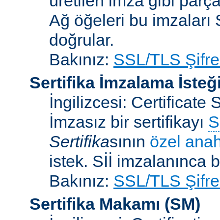
üretilen imza gibi parça
Ağ öğeleri bu imzaları 
doğrular.
Bakınız:
SSL/TLS Şifre
Sertifika İmzalama İsteğ
İngilizcesi: Certificat
İmzasız bir sertifikayı
S
Sertifika
sının
özel anah
istek. Sİİ imzalanınca bi
Bakınız:
SSL/TLS Şifre
Sertifika Makamı
(SM)