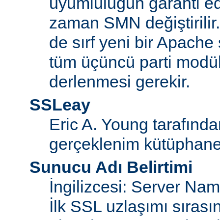
uyumluluğun garanti ed
zaman SMN değiştirilir
de sırf yeni bir Apache
tüm üçüncü parti modül
derlenmesi gerekir.
SSLeay
Eric A. Young tarafınd
gerçeklenim kütüphane
Sunucu Adı Belirtimi
İngilizcesi: Server Na
İlk SSL uzlaşımı sıras