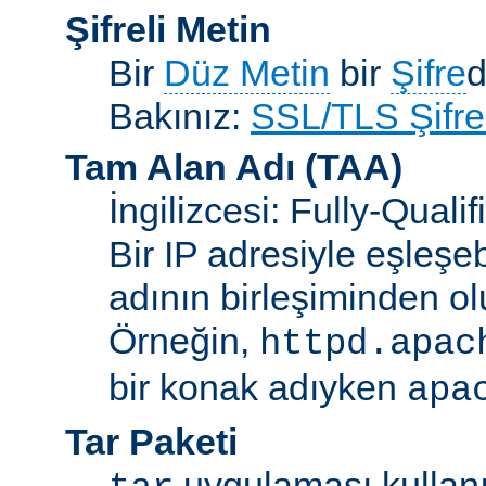
Şifreli Metin
Bir
Düz Metin
bir
Şifre
d
Bakınız:
SSL/TLS Şifre
Tam Alan Adı
(TAA)
İngilizcesi: Fully-Qua
Bir IP adresiyle eşleşeb
adının birleşiminden ol
Örneğin,
httpd.apac
bir konak adıyken
apa
Tar Paketi
uygulaması kullanıl