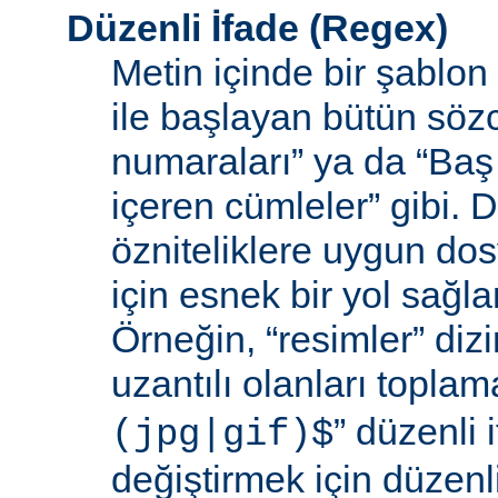
Düzenli İfade
(Regex)
Metin içinde bir şablon
ile başlayan bütün sözc
numaraları” ya da “Baş 
içeren cümleler” gibi. D
özniteliklere uygun do
için esnek bir yol sağl
Örneğin, “resimler” dizi
uzantılı olanları toplama
” düzenli i
(jpg|gif)$
değiştirmek için düzenli