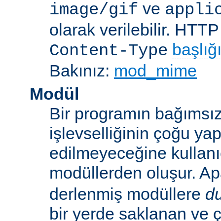
ve
image/gif
appli
olarak verilebilir. HTT
başlığ
Content-Type
Bakınız:
mod_mime
Modül
Bir programın bağımsız
işlevselliğinin çoğu ya
edilmeyeceğine kullanıc
modüllerden oluşur. A
derlenmiş modüllere
d
bir yerde saklanan ve ç