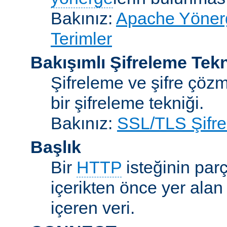
Bakınız:
Apache Yönerge
Terimler
Bakışımlı Şifreleme Tekn
Şifreleme ve şifre çözme
bir şifreleme tekniği.
Bakınız:
SSL/TLS Şifre
Başlık
Bir
HTTP
isteğinin parç
içerikten önce yer alan
içeren veri.