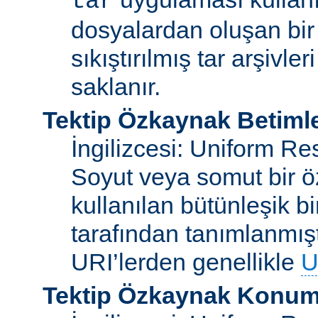
tar
dosyalardan oluşan bir
sıkıştırılmış tar arşivle
saklanır.
Tektip Özkaynak Betimle
İngilizcesi: Uniform Re
Soyut veya somut bir ö
kullanılan bütünleşik bi
tarafından tanımlanmışt
URI’lerden genellikle
U
Tektip Özkaynak Konuml