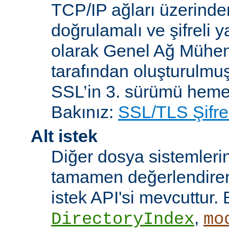
TCP/IP ağları üzerinden
doğrulamalı ve şifreli y
olarak Genel Ağ Mühen
tarafından oluşturulmuş
SSL’in 3. sürümü heme
Bakınız:
SSL/TLS Şifre
Alt istek
Diğer dosya sistemleri
tamamen değerlendiren 
istek API'si mevcuttur. 
,
DirectoryIndex
mo