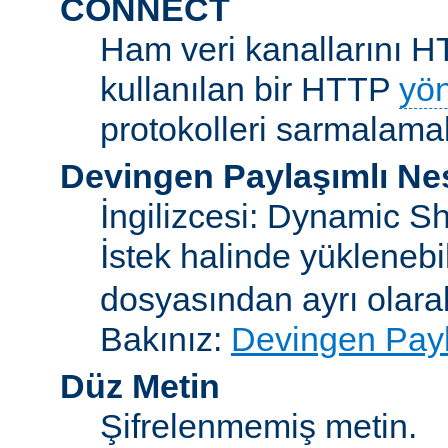
CONNECT
Ham veri kanallarını H
kullanılan bir HTTP
yö
protokolleri sarmalamakt
Devingen Paylaşımlı Ne
İngilizcesi: Dynamic S
İstek halinde yükleneb
dosyasından ayrı olar
Bakınız:
Devingen Payl
Düz Metin
Şifrelenmemiş metin.