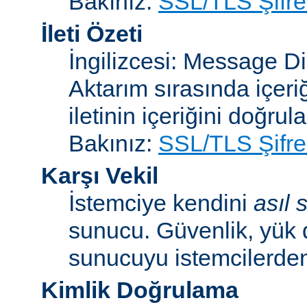
Bakınız:
SSL/TLS Şifre
İleti Özeti
İngilizcesi: Message D
Aktarım sırasında içeri
iletinin içeriğini doğrul
Bakınız:
SSL/TLS Şifre
Karşı Vekil
İstemciye kendini
asıl
sunucu. Güvenlik, yük 
sunucuyu istemcilerden 
Kimlik Doğrulama