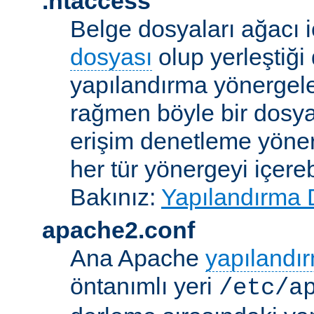
.htaccess
Belge dosyaları ağacı iç
dosyası
olup yerleştiği 
yapılandırma yönergele
rağmen böyle bir dosya
erişim denetleme yönerg
her tür yönergeyi içerebi
Bakınız:
Yapılandırma 
apache2.conf
Ana Apache
yapılandı
öntanımlı yeri
/etc/a