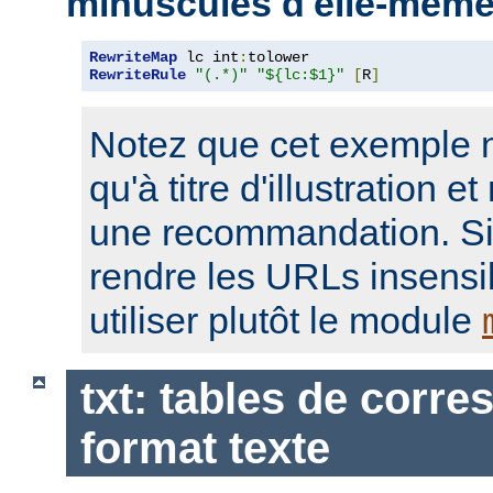
minuscules d'elle-mêm
RewriteMap
 lc int
:
RewriteRule
"(.*)"
"${lc:$1}"
[
R
]
Notez que cet exemple n'
qu'à titre d'illustration e
une recommandation. Si
rendre les URLs insensib
utiliser plutôt le module
txt: tables de corr
format texte