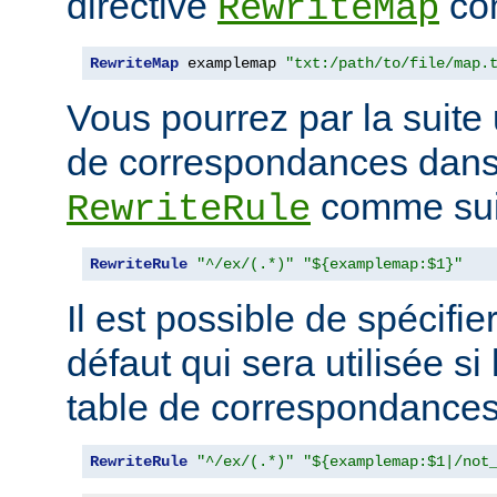
directive
com
RewriteMap
RewriteMap
 examplemap 
"txt:/path/to/file/map.
Vous pourrez par la suite u
de correspondances dans 
comme suit
RewriteRule
RewriteRule
"^/ex/(.*)"
"${examplemap:$1}"
Il est possible de spécifie
défaut qui sera utilisée si
table de correspondances 
RewriteRule
"^/ex/(.*)"
"${examplemap:$1|/not