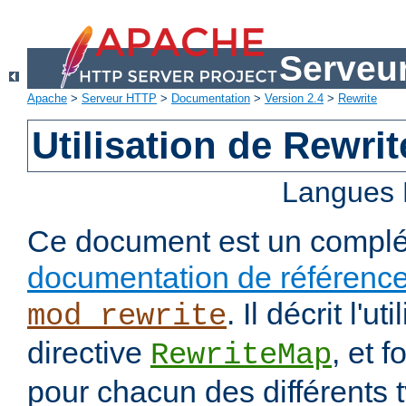
Serveu
Apache
>
Serveur HTTP
>
Documentation
>
Version 2.4
>
Rewrite
Utilisation de Rewri
Langues 
Ce document est un complé
documentation de référenc
. Il décrit l'ut
mod_rewrite
directive
, et 
RewriteMap
pour chacun des différents 