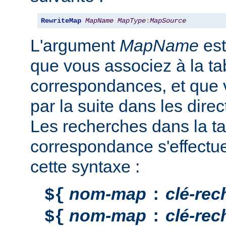
RewriteMap
MapName
MapType
:
MapSource
L'argument
MapName
est
que vous associez à la ta
correspondances, et que v
par la suite dans les direc
Les recherches dans la ta
correspondance s'effectu
cette syntaxe :
nom-map
clé-rec
${
:
nom-map
clé-rec
${
: