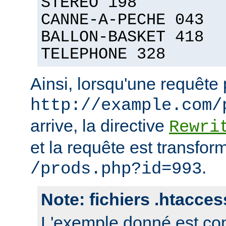
STEREO 198
CANNE-A-PECHE 043
BALLON-BASKET 418
TELEPHONE 328
Ainsi, lorsqu'une requête
http://example.com/
arrive, la directive
Rewri
et la requête est transfor
.
/prods.php?id=993
Note: fichiers .htacces
L'exemple donné est con