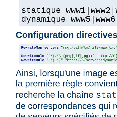
statique www1|www2|
dynamique www5|www6
Configuration directive
RewriteMap
 servers 
"rnd:/path/to/file/map.txt
RewriteRule
"^/(.*\.(png|gif|jpg))"
"http://$
RewriteRule
"^/(.*)"
"http://${servers:dynami
Ainsi, lorsqu'une image 
la première règle convien
recherche la chaîne
stat
de correspondances qui 
de serveurs spécifiés de 