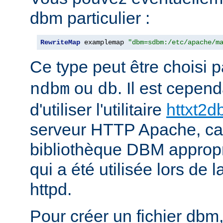
dbm particulier :
RewriteMap
 examplemap 
"dbm=sdbm:/etc/apache/m
Ce type peut être choisi 
ou
. Il est cepe
ndbm
db
d'utiliser l'utilitaire
httxt2
serveur HTTP Apache, car i
bibliothèque DBM appropri
qui a été utilisée lors de 
httpd.
Pour créer un fichier dbm,