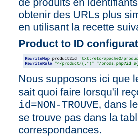
de produits en identifiant
obtenir des URLs plus si
en utilisant la recette suiv
Product to ID configura
RewriteMap
 product2id 
"txt:/etc/apache2/produ
RewriteRule
"^/product/(.*)"
"/prods.php?id=$
Nous supposons ici que l
sait quoi faire lorsqu'il r
, dans l
id=NON-TROUVE
se trouve pas dans la tab
correspondances.